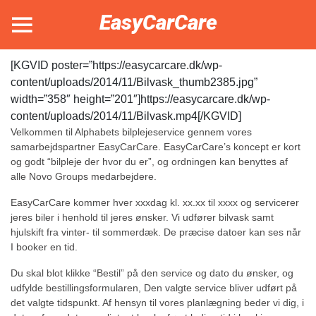
EasyCarCare
[KGVID poster=”https://easycarcare.dk/wp-
content/uploads/2014/11/Bilvask_thumb2385.jpg”
width=”358″ height=”201″]https://easycarcare.dk/wp-
content/uploads/2014/11/Bilvask.mp4[/KGVID]
Velkommen til Alphabets bilplejeservice gennem vores
samarbejdspartner EasyCarCare. EasyCarCare’s koncept er kort
og godt “bilpleje der hvor du er”, og ordningen kan benyttes af
alle Novo Groups medarbejdere.
EasyCarCare kommer hver xxxdag kl. xx.xx til xxxx og servicerer
jeres biler i henhold til jeres ønsker. Vi udfører bilvask samt
hjulskift fra vinter- til sommerdæk. De præcise datoer kan ses når
I booker en tid.
Du skal blot klikke “Bestil” på den service og dato du ønsker, og
udfylde bestillingsformularen, Den valgte service bliver udført på
det valgte tidspunkt. Af hensyn til vores planlægning beder vi dig, i