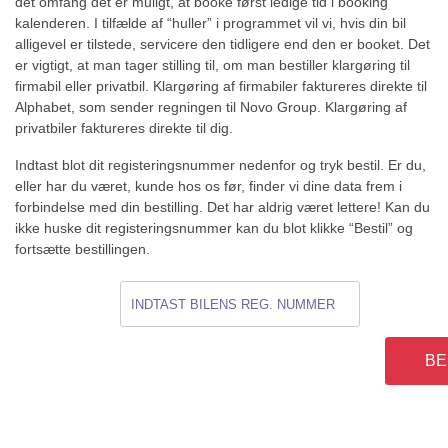
det omfang det er muligt, at booke først ledige tid i booking
kalenderen. I tilfælde af “huller” i programmet vil vi, hvis din bil
alligevel er tilstede, servicere den tidligere end den er booket. Det
er vigtigt, at man tager stilling til, om man bestiller klargøring til
firmabil eller privatbil. Klargøring af firmabiler faktureres direkte til
Alphabet, som sender regningen til Novo Group. Klargøring af
privatbiler faktureres direkte til dig.
Indtast blot dit registeringsnummer nedenfor og tryk bestil. Er du,
eller har du været, kunde hos os før, finder vi dine data frem i
forbindelse med din bestilling. Det har aldrig været lettere! Kan du
ikke huske dit registeringsnummer kan du blot klikke “Bestil” og
fortsætte bestillingen.
BE