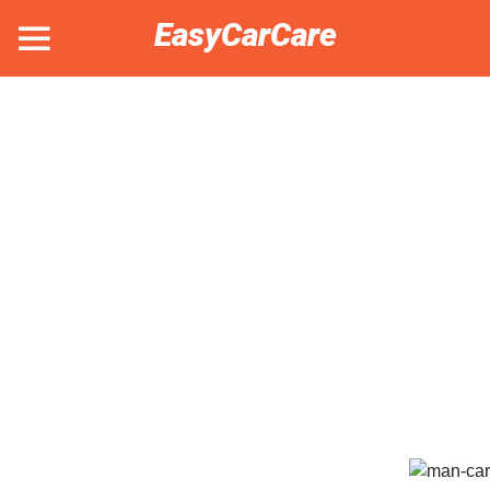
EasyCarCare
Skip to content
EASYCARCARE LEVERER
KORT OG GODT –
BILPLEJE, DER HVOR DU
ER!
Det skal være nemt og bekvemt at få vasket bilen,
få skiftet sommer- om til vinterhjul eller få poleret
bilen, så derfor udfører vi stort set altid vores
arbejde ude hos dig.