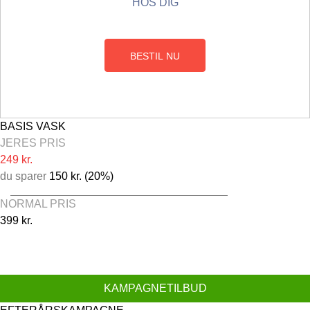
HOS DIG
BESTIL NU
BASIS VASK
JERES PRIS
249 kr.
du sparer
150 kr. (20%)
NORMAL PRIS
399 kr.
Udvendig vask
Vinduespolering ind- og udvendig
Vask af fælge
KAMPAGNETILBUD