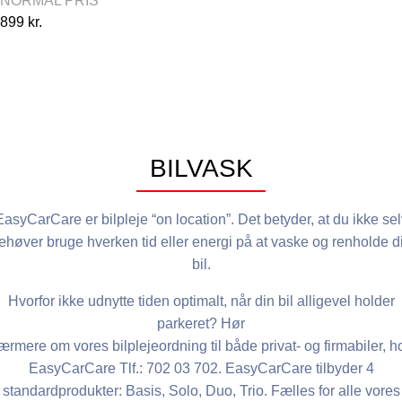
NORMAL PRIS
899 kr.
Udvendig vask
Vinduespolering ind- og udvendig
Vask af fælge
Indvendig rengøring
Aftørring af falser
BILVASK
EasyCarCare er bilpleje “on location”. Det betyder, at du ikke sel
ehøver bruge hverken tid eller energi på at vaske og renholde d
bil.
Hvorfor ikke udnytte tiden optimalt, når din bil alligevel holder
parkeret? Hør
ærmere om vores bilplejeordning til både privat- og firmabiler, h
EasyCarCare Tlf.: 702 03 702. EasyCarCare tilbyder 4
standardprodukter: Basis, Solo, Duo, Trio. Fælles for alle vores