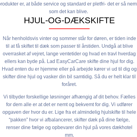
rodukter er, at både service og standard er pletfri- det er så nem
som det kan blive.
HJUL-OG-DÆKSKIFTE
Når henholdsvis vinter og sommer står for døren, er tiden inde
til at få skiftet til dæk som passer til årstiden. Undgå at blive
overrasket af vejret, lange ventetider og hvad en travl hverdag
ellers kan byde på. Lad EasyCarCare skifte dine hjul for dig.
Hvad enten du er hjemme eller på arbejde kører vi ud til dig og
skifter dine hjul og vasker din bil samtidig. Så du er helt klar til
foråret.
Vi tilbyder forskellige løsninger afhængig af dit behov. Fælles
for dem alle er at det er nemt og bekvemt for dig. Vi udfører
opgaven der hvor du er. Lige fra et almindelig hjulskifte til hele
“pakken” hvor vi afbalancerer, skifter dæk på dine fælge,
renser dine fælge og opbevarer din hjul på vores dækhotel
mm.