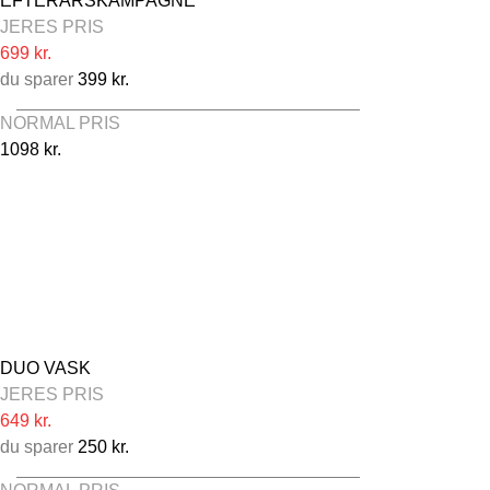
EFTERÅRSKAMPAGNE
JERES PRIS
699 kr.
du sparer
399 kr.
NORMAL PRIS
1098 kr.
Hjulskift
Dæktrykskontrol / luftpåfyldning
Tjek af slitage på alle dæk
Udvendig vask
Vinduespolering ind- og udvendig
Vask af fælge
Indvendig rengøring
Aftørring af falser
DUO VASK
JERES PRIS
649 kr.
du sparer
250 kr.