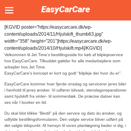
EasyCarCare
[KGVID poster=”https://easycarcare.dk/wp-
content/uploads/2014/11/Hjulskift_thumb63.jpg”
width=”358″ height=”201″]https://easycarcare.dk/wp-
content/uploads/2014/10/Hjulskift.mp4[/KGVID]
Velkommen til Jet Time’s bestillingsside for køb af bilplejeservice
hos EasyCarCare. Tilbuddet gælder for alle medarbejdere som
arbejder hos Jet Time.
EasyCarCare’s koncept er kort og godt “bilpleje der hvor du er”.
EasyCarCare kommer hver fjerde onsdag og servicerer jeres biler
i henhold til jeres ønsker. Vi udfører bilvask, stenslagsreparationer
samt hjulskift fra vinter- til sommerdæk. De præcise datoer kan
ses når I booker en tid.
Du skal blot klikke “Bestil” på den service og dato du ønsker, og
udfylde bestillingsformularen, Den valgte service bliver udført på
det valgte tidspunkt. Af hensyn til vores planlægning beder vi dig, i