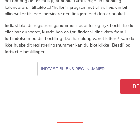
det omfang det er muligt, at booke først ledige tid i booking
kalenderen. I tilfælde af “huller” i programmet vil vi, hvis din bil
alligevel er tilstede, servicere den tidligere end den er booket.
Indtast blot dit registreringsnummer nedenfor og tryk bestil. Er du,
eller har du været, kunde hos os før, finder vi dine data frem i
forbindelse med din bestilling. Det har aldrig været lettere! Kan du
ikke huske dit registreringsnummer kan du blot klikke “Bestil” og
fortsætte bestillingen.
BE